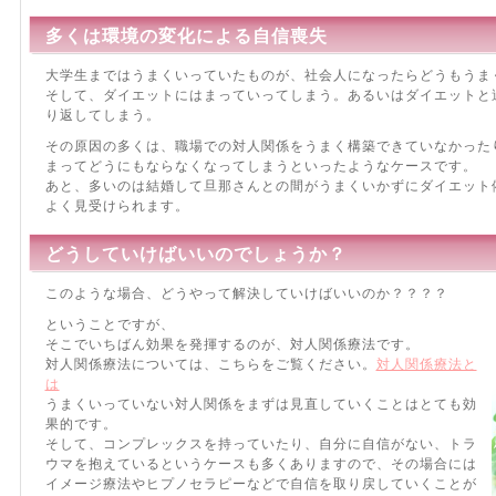
多くは環境の変化による自信喪失
大学生まではうまくいっていたものが、社会人になったらどうもうま
そして、ダイエットにはまっていってしまう。あるいはダイエットと
り返してしまう。
その原因の多くは、職場での対人関係をうまく構築できていなかった
まってどうにもならなくなってしまうといったようなケースです。
あと、多いのは結婚して旦那さんとの間がうまくいかずにダイエット
よく見受けられます。
どうしていけばいいのでしょうか？
このような場合、どうやって解決していけばいいのか？？？？
ということですが、
そこでいちばん効果を発揮するのが、対人関係療法です。
対人関係療法については、こちらをご覧ください。
対人関係療法と
は
うまくいっていない対人関係をまずは見直していくことはとても効
果的です。
そして、コンプレックスを持っていたり、自分に自信がない、トラ
ウマを抱えているというケースも多くありますので、その場合には
イメージ療法やヒプノセラピーなどで自信を取り戻していくことが