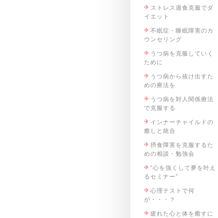
ストレス過食克服でダ
イエット
不眠症・睡眠障害のカ
ウンセリング
うつ病を克服していく
ために
うつ病から抜け出すた
めの療法を
うつ病を対人関係療法
で克服する
インナーチャイルドの
癒しと統合
摂食障害を克服するた
めの相談・勉強会
“心を強くして夢を叶え
るセミナー”
心理テストで何
が・・・？
疲れた心と体を癒すに