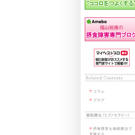
コラム
ブログ
摂食障害を催眠療法で
克服する