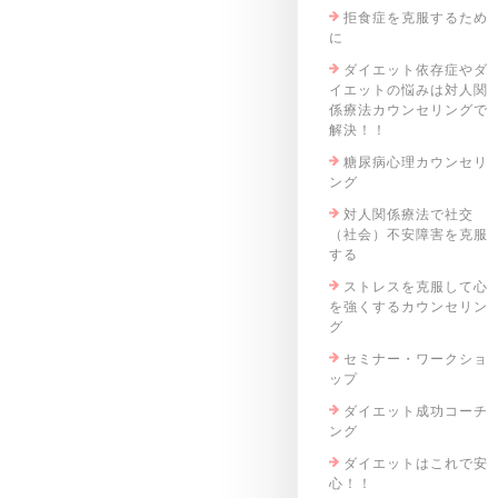
拒食症を克服するため
に
ダイエット依存症やダ
イエットの悩みは対人関
係療法カウンセリングで
解決！！
糖尿病心理カウンセリ
ング
対人関係療法で社交
（社会）不安障害を克服
する
ストレスを克服して心
を強くするカウンセリン
グ
セミナー・ワークショ
ップ
ダイエット成功コーチ
ング
ダイエットはこれで安
心！！