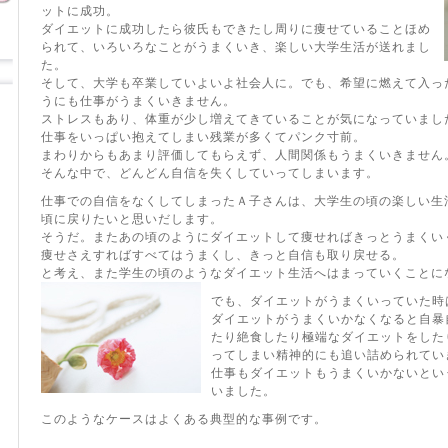
ットに成功。
ダイエットに成功したら彼氏もできたし周りに痩せていることほめ
られて、いろいろなことがうまくいき、楽しい大学生活が送れまし
た。
そして、大学も卒業していよいよ社会人に。でも、希望に燃えて入っ
うにも仕事がうまくいきません。
ストレスもあり、体重が少し増えてきていることが気になっていまし
仕事をいっぱい抱えてしまい残業が多くてパンク寸前。
まわりからもあまり評価してもらえず、人間関係もうまくいきません
そんな中で、どんどん自信を失くしていってしまいます。
仕事での自信をなくしてしまったＡ子さんは、大学生の頃の楽しい生
頃に戻りたいと思いだします。
そうだ。またあの頃のようにダイエットして痩せればきっとうまくい
痩せさえすればすべてはうまくし、きっと自信も取り戻せる。
と考え、また学生の頃のようなダイエット生活へはまっていくことに
でも、ダイエットがうまくいっていた時
ダイエットがうまくいかなくなると自暴
たり絶食したり極端なダイエットをした
ってしまい精神的にも追い詰められてい
仕事もダイエットもうまくいかないとい
いました。
このようなケースはよくある典型的な事例です。