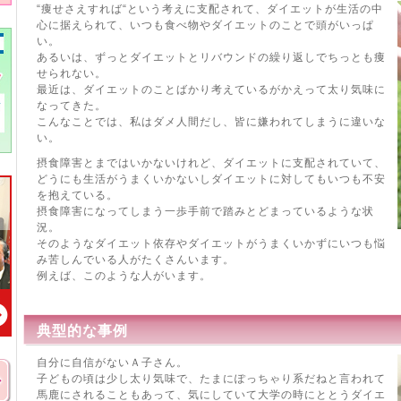
“痩せさえすれば“という考えに支配されて、ダイエットが生活の中
心に据えられて、いつも食べ物やダイエットのことで頭がいっぱ
い。
あるいは、ずっとダイエットとリバウンドの繰り返しでちっとも痩
せられない。
最近は、ダイエットのことばかり考えているがかえって太り気味に
なってきた。
こんなことでは、私はダメ人間だし、皆に嫌われてしまうに違いな
い。
摂食障害とまではいかないけれど、ダイエットに支配されていて、
どうにも生活がうまくいかないしダイエットに対してもいつも不安
を抱えている。
摂食障害になってしまう一歩手前で踏みとどまっているような状
況。
そのようなダイエット依存やダイエットがうまくいかずにいつも悩
み苦しんでいる人がたくさんいます。
例えば、このような人がいます。
典型的な事例
自分に自信がないＡ子さん。
子どもの頃は少し太り気味で、たまにぽっちゃり系だねと言われて
馬鹿にされることもあって、気にしていて大学の時にととうダイエ