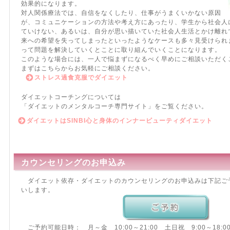
効果的になります。
対人関係療法では、自信をなくしたり、仕事がうまくいかない原因
が、コミュニケーションの方法や考え方にあったり、学生から社会人
ていけない、あるいは、自分が思い描いていた社会人生活とかけ離れ
来への希望を失ってしまったといったようなケースも多々見受けられ
って問題を解決していくとことに取り組んでいくことになります。
このような場合には、一人で悩まずになるべく早めにご相談いただく
まずはこちらからお気軽にご相談ください。
ストレス過食克服でダイエット
ダイエットコーチングについては
「ダイエットのメンタルコーチ専門サイト」をご覧ください。
ダイエットはSINBI心と身体のインナービューティダイエット
カウンセリングのお申込み
ダイエット依存・ダイエットのカウンセリングのお申込みは下記ご
いします。
ご予約可能日時： 月～金 10:00～21:00 土日祝 9:00～18:0