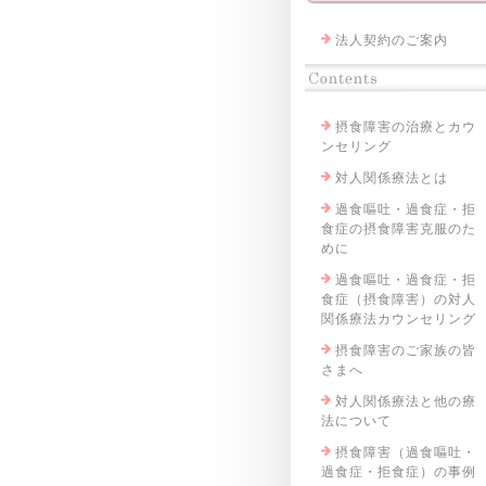
法人契約のご案内
摂食障害の治療とカウ
ンセリング
対人関係療法とは
過食嘔吐・過食症・拒
食症の摂食障害克服のた
めに
過食嘔吐・過食症・拒
食症（摂食障害）の対人
関係療法カウンセリング
摂食障害のご家族の皆
さまへ
対人関係療法と他の療
法について
摂食障害（過食嘔吐・
過食症・拒食症）の事例