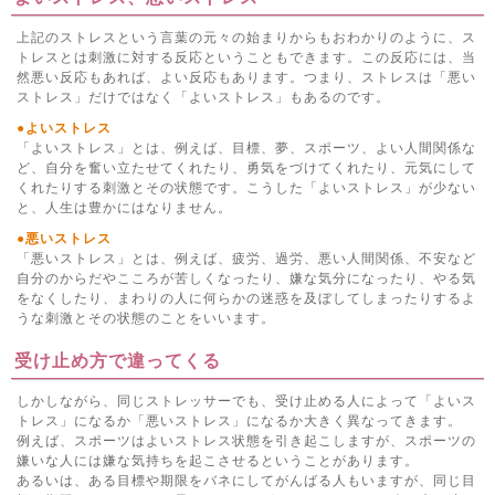
上記のストレスという言葉の元々の始まりからもおわかりのように、ス
トレスとは刺激に対する反応ということもできます。この反応には、当
然悪い反応もあれば、よい反応もあります。つまり、ストレスは「悪い
ストレス」だけではなく「よいストレス」もあるのです。
●よいストレス
「よいストレス」とは、例えば、目標、夢、スポーツ、よい人間関係な
ど、自分を奮い立たせてくれたり、勇気をづけてくれたり、元気にして
くれたりする刺激とその状態です。こうした「よいストレス」が少ない
と、人生は豊かにはなりません。
●悪いストレス
「悪いストレス」とは、例えば、疲労、過労、悪い人間関係、不安など
自分のからだやこころが苦しくなったり、嫌な気分になったり、やる気
をなくしたり、まわりの人に何らかの迷惑を及ぼしてしまったりするよ
うな刺激とその状態のことをいいます。
受け止め方で違ってくる
しかしながら、同じストレッサーでも、受け止める人によって「よいス
トレス」になるか「悪いストレス」になるか大きく異なってきます。
例えば、スポーツはよいストレス状態を引き起こしますが、スポーツの
嫌いな人には嫌な気持ちを起こさせるということがあります。
あるいは、ある目標や期限をバネにしてがんばる人もいますが、同じ目