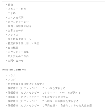
特徴
メニュー・料金
ご予約
よくある質問
カウンセラー紹介
事例・体験談の紹介
お客さまの声
アクセス
個人情報保護ポリシー
特定商取引法に基づく表記
会社概要
カウンセラー募集
法人契約のご案内
お問い合わせ
Related Contents
コラム
ブログ
摂食障害を催眠療法で克服する
催眠療法（ヒプノセラピー）でうつ病を克服する
催眠療法（ヒプノセラピー）でトラウマ（PTSD）を解決する
催眠療法（ヒプノセラピー）であがり症を克服する
催眠療法（ヒプノセラピー）で不眠症・睡眠障害を克服する
催眠療法（ヒプノセラピー）で不安克服！！自分らしい幸せな人生を掴