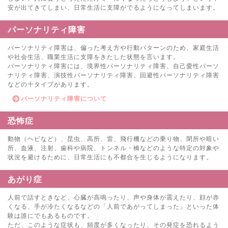
安が出てきてしまい、日常生活に支障がでるようになってしまいます。
パーソナリティ障害
パーソナリティ障害は、偏った考え方や行動パターンのため、家庭生活
や社会生活、職業生活に支障をきたした状態を言います。
パーソナリティ障害には、境界性パーソナリティ障害、自己愛性パーソ
ナリティ障害、演技性パーソナリティ障害、回避性パーソナリティ障害
などの十タイプがあります。
パーソナリティ障害について
恐怖症
動物（ヘビなど）、昆虫、高所、雷、飛行機などの乗り物、閉所や暗い
所、血液、注射、歯科や病院、トンネル・橋などのような特定の対象や
状況を避けるために、日常生活にも不都合を生じるようになります。
あがり症
人前で話すときなど、心臓が高鳴ったり、声や身体が震えたり、顔が赤
くなる、手が冷たくなるなどの「人前であがってしまった」といった体
験は誰にでもあるものです。
ただ、このような症状も、頻度が多くなったり、その発症を恐れるよう