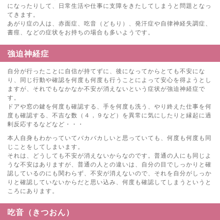
になったりして、日常生活や仕事に支障をきたしてしまうと問題となっ
てきます。
あがり症の人は、赤面症、吃音（どもり）、発汗症や自律神経失調症、
書痙、などの症状をお持ちの場合も多いようです。
強迫神経症
自分が行ったことに自信が持てずに、後になってからとても不安にな
り、同じ行動や確認を何度も何度も行うことによって安心を得ようとし
ますが、それでもなかなか不安が消えないという症状が強迫神経症で
す。
ドアや窓の鍵を何度も確認する、手を何度も洗う、やり終えた仕事を何
度も確認する、不吉な数（４，９など）を異常に気にしたりと縁起に過
剰反応するなどなど・・・
本人自身もわかっていてバカバカしいと思っていても、何度も何度も同
じことをしてしまいます。
それは、どうしても不安が消えないからなのです。普通の人にも同じよ
うな不安はありますが、普通の人との違いは、自分の目でしっかりと確
認しているのにも関わらず、不安が消えないので、それを自分がしっか
りと確認していないからだと思い込み、何度も確認してしまうというと
ころにあります。
吃音（きつおん）