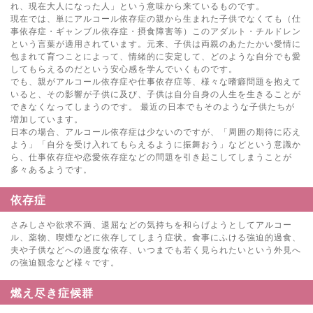
れ、現在大人になった人」という意味から来ているものです。
現在では、単にアルコール依存症の親から生まれた子供でなくても（仕
事依存症・ギャンブル依存症・摂食障害等）このアダルト・チルドレン
という言葉が適用されています。元来、子供は両親のあたたかい愛情に
包まれて育つことによって、情緒的に安定して、どのような自分でも愛
してもらえるのだという安心感を学んでいくものです。
でも、親がアルコール依存症や仕事依存症等、様々な嗜癖問題を抱えて
いると、その影響が子供に及び、子供は自分自身の人生を生きることが
できなくなってしまうのです。 最近の日本でもそのような子供たちが
増加しています。
日本の場合、アルコール依存症は少ないのですが、「周囲の期待に応え
よう」「自分を受け入れてもらえるように振舞おう」などという意識か
ら、仕事依存症や恋愛依存症などの問題を引き起こしてしまうことが
多々あるようです。
依存症
さみしさや欲求不満、退屈などの気持ちを和らげようとしてアルコー
ル、薬物、喫煙などに依存してしまう症状。食事にふける強迫的過食、
夫や子供などへの過度な依存、いつまでも若く見られたいという外見へ
の強迫観念など様々です。
燃え尽き症候群