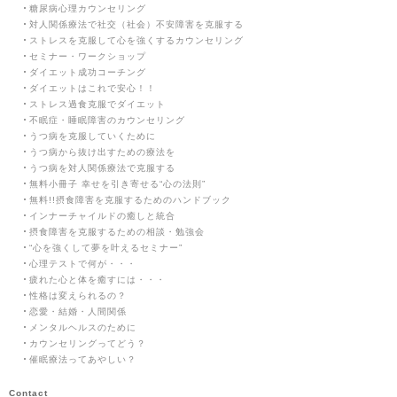
糖尿病心理カウンセリング
対人関係療法で社交（社会）不安障害を克服する
ストレスを克服して心を強くするカウンセリング
セミナー・ワークショップ
ダイエット成功コーチング
ダイエットはこれで安心！！
ストレス過食克服でダイエット
不眠症・睡眠障害のカウンセリング
うつ病を克服していくために
うつ病から抜け出すための療法を
うつ病を対人関係療法で克服する
無料小冊子 幸せを引き寄せる“心の法則”
無料!!摂食障害を克服するためのハンドブック
インナーチャイルドの癒しと統合
摂食障害を克服するための相談・勉強会
“心を強くして夢を叶えるセミナー”
心理テストで何が・・・
疲れた心と体を癒すには・・・
性格は変えられるの？
恋愛・結婚・人間関係
メンタルヘルスのために
カウンセリングってどう？
催眠療法ってあやしい？
Contact