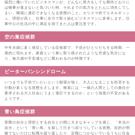
猛烈に働いていたビジネスマンが、どんなに努力をしても期待どおりに
は物事が進まないと気づいた時、それまでの気力をとたんに消失してし
まい、職場に適応できなくなる状態のこと。カリスマ的でエネルギッシ
ュ、理想が高く、仕事に全力で取り組むビジネスマンに多発します。仕
事中心の生活の中に満足を得てきた人は要注意です。
空の巣症候群
中年夫婦に多く発症している症候群で、子供がひとりだちする時期、一
過的に現れます。家庭という巣に取り残されたような空虚な気分にな
り、無力感や不安感などに襲われるのが特徴です。
ピーターパンシンドローム
いつまでも子供でいたいという願望が強く、大人になることを拒否する
行動が多くなる状態をさします。根底には「一個の人間としての責任が
要求される大人社会にうまく適応できるのか」という強度の不安がある
ようです。
青い鳥症候群
実際の自分と理想とする自分との間に大きなギャップを感じ、「本当の
自分」という「青い鳥」を探して行きつ戻りつしている状態。目的が明
確でないだけに転職を繰り返したり、定職につかないでいるうちに社会