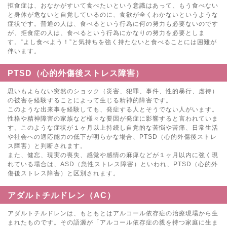
拒食症は、おなかがすいて食べたいという意識はあって、もう食べない
と身体が危ないと自覚しているのに、食欲が全くわかないというような
症状です。普通の人は、食べるという行為に何の努力も必要ないのです
が、拒食症の人は、食べるという行為にかなりの努力を必要としま
す。“よし食べよう！”と気持ちを強く持たないと食べることには困難が
伴います。
PTSD（心的外傷後ストレス障害）
思いもよらない突然のショック（災害、犯罪、事件、性的暴行、虐待）
の被害を経験することによって生じる精神的障害です。
このような出来事を経験しても、発症する人とそうでない人がいます。
性格や精神障害の家族など様々な要因が発症に影響すると言われていま
す。このような症状が１ヶ月以上持続し自覚的な苦悩や苦痛、日常生活
や社会への適応能力の低下が明らかな場合、PTSD（心的外傷後ストレ
ス障害）と判断されます。
また、健忘、現実の喪失、感覚や感情の麻痺などが１ヶ月以内に強く現
れている場合は、ASD（急性ストレス障害）といわれ、PTSD（心的外
傷後ストレス障害）と区別されます。
アダルトチルドレン（AC）
アダルトチルドレンは、もともとはアルコール依存症の治療現場から生
まれたものです。その語源が「アルコール依存症の親を持つ家庭に生ま