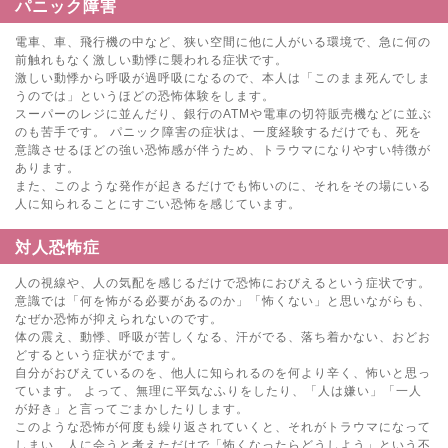
パニック障害
電車、車、飛行機の中など、狭い空間に他に人がいる環境で、急に何の
前触れもなく激しい動悸に襲われる症状です。
激しい動悸から呼吸が過呼吸になるので、本人は「このまま死んでしま
うのでは」というほどの恐怖体験をします。
スーパーのレジに並んだり、銀行のATMや電車の切符販売機などに並ぶ
のも苦手です。 パニック障害の症状は、一度経験するだけでも、死を
意識させるほどの強い恐怖感が伴うため、トラウマになりやすい特徴が
あります。
また、このような発作が起きるだけでも怖いのに、それをその場にいる
人に知られることにすごい恐怖を感じています。
対人恐怖症
人の視線や、人の気配を感じるだけで恐怖におびえるという症状です。
意識では「何を怖がる必要があるのか」「怖くない」と思いながらも、
なぜか恐怖が抑えられないのです。
体の震え、動悸、呼吸が苦しくなる、汗がでる、落ち着かない、おどお
どするという症状がでます。
自分がおびえているのを、他人に知られるのを何より辛く、怖いと思っ
ています。 よって、無理に平気なふりをしたり、「人は嫌い」「一人
が好き」と言ってごまかしたりします。
このような恐怖が何度も繰り返されていくと、それがトラウマになって
しまい、人に会うと考えただけで「怖くなったらどうしよう」という不