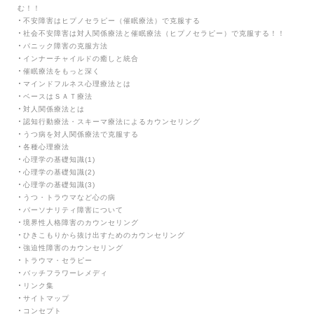
む！！
不安障害はヒプノセラピー（催眠療法）で克服する
社会不安障害は対人関係療法と催眠療法（ヒプノセラピー）で克服する！！
パニック障害の克服方法
インナーチャイルドの癒しと統合
催眠療法をもっと深く
マインドフルネス心理療法とは
ベースはＳＡＴ療法
対人関係療法とは
認知行動療法・スキーマ療法によるカウンセリング
うつ病を対人関係療法で克服する
各種心理療法
心理学の基礎知識(1)
心理学の基礎知識(2)
心理学の基礎知識(3)
うつ・トラウマなど心の病
パーソナリティ障害について
境界性人格障害のカウンセリング
ひきこもりから抜け出すためのカウンセリング
強迫性障害のカウンセリング
トラウマ・セラピー
バッチフラワーレメディ
リンク集
サイトマップ
コンセプト