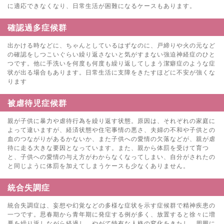
に適応できなくなり、日常生活が困難になるケースもあります。
確認過多症候群
出かける時などに、ちゃんとしているはずなのに、戸締りや火の元など
の確認をしつこいぐらい繰り返さないと気がすまない強迫神経症のひと
つです。他に手洗いを何度も何度も繰り返してしまう潔癖症のような症
状が出る場合もあります。日常生活に支障をきたすほどに不安が強くな
ります
被虐待児症候群
親が子供に暴力や虐待行為を繰り返す状態。原因は、それぞれの家庭に
よって違いますが、経済状態や住宅事情の悪さ、夫婦の不和や子供との
血のつながりがあるかないか、また子供への愛情の欠落などが、親が虐
待に走る大きな要因となっています。また、親から体罰を受けて育つ
と、子供への愛情の与え方がわからなくなってしまい、自分がされたの
と同じように体罰を加えてしまうケースも少なくありません。
統合失調症
統合失調症は、妄想や幻覚などの多様な症状を示す症候群で精神疾患の
一つです。思春期から青年期に発症する例が多く、放置すると徐々に増
悪を繰り返しながら経過し、やがて特有な人格の変化をきたし、周囲に