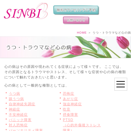
HOME
＞
うつ・トラウマなど心の病
心の病はその原因や現われてくる症状によって様々です。 ここでは、
その原因となるトラウマやストレス、そして様々な症状や心の病の種類
について触れておきたいと思います。
心の病として一般的な種類としては、
うつ病
恐怖症
躁うつ病
あがり症
自律神経失調症
強迫神経症
神経症
吃音
不安神経症
摂食障害
パニック障害
PTSD
対人恐怖症
（心的外傷後ストレス
パーソナリティ障害
障害）