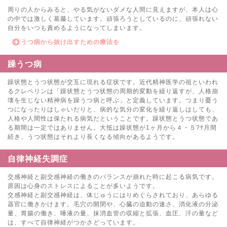
周りの人からみると、やる気がないダメな人間に見えますが、本人は心
の中では激しく葛藤しています。頑張ろうとしているのに、頑張れない
自分をいつも責めるようになってしまいます。
うつ病から抜け出すための療法を
躁うつ病
躁状態とうつ状態が交互に現れる症状です。近代精神医学の祖といわれ
るクレペリンは「躁状態とうつ状態の周期的変動を繰り返すが、人格崩
壊を生じない精神病を躁うつ病と呼ぶ」と定義しています。つまり憂う
つになったりはしゃいだりと、病的な気分の変化を繰り返しはしても、
人格や人間性は保たれる病気だということです。躁状態とうつ状態であ
る期間は一定ではありません。大抵は躁状態が1ヶ月から４・５?ｹ月間
続き、うつ状態はそれより長くなる傾向があるようです。
自律神経失調症
交感神経と副交感神経の働きのバランスが崩れた時に起こる病気です。
原因は心身のストレスによることが多いようです。
交感神経と副交感神経は、体じゅうにはりめぐらされており、あらゆる
器官に働きかけます。毛穴の開閉や、心臓の迫動の速さ、消化液の分泌
量、胃腸の働き、唾液の量、抹消血管の収縮と拡張、血圧、汗の量など
は、すべて自律神経がつかさどっています。