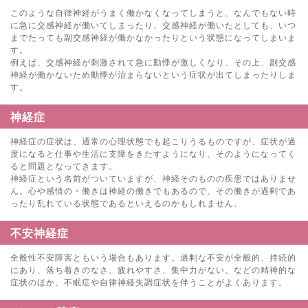
このような自律神経がうまく働かなくなってしまうと、なんでもない時
に急に交感神経が働いてしまったり、交感神経が働いたとしても、いつ
までたっても副交感神経が働かなかったりという状態になってしまいま
す。
例えば、交感神経が刺激されて急に動悸が激しくなり、その上、副交感
神経が働かないため動悸が治まらないという症状が出てしまったりしま
す。
神経症
神経症の症状は、通常の心理状態でも起こりうるものですが、症状が過
度になると仕事や生活に支障をきたすようになり、そのようになってく
ると問題となってきます。
神経症という名前がついていますが、神経そのものの疾患ではありませ
ん。心や感情の・働きは神経の働きでもあるので、その働きが過剰であ
ったり乱れている状態であるといえるのかもしれません。
不安神経症
全般性不安障害ともいう場合もあります。過剰な不安が全般的、持続的
にあり、落ち着きのなさ、疲れやすさ、集中力がない、などの精神的な
症状のほか、不眠症や自律神経失調症状を伴うことがよくあります。