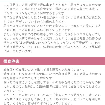
この症状は、人前で言葉を声に出そうとすると、思ったように出せなか
ったり出にくい感じになる症状です。電話での応対や人前での本読み、
インターフォンなどでよく発症するようです。
簡単な言葉などを出しにくい場合が多く、出にくい言葉を他の言葉に変
えて出す癖がついているのも特徴のようです。
思ったように声が出ないというだけで辛いのに、それをその場にいる人
に知られることが何より辛いと悩んでしまいます。
また、何度も吃音の恐怖経験をしていると、それがトラウマとなってし
まい、また人前で声を出そうと意識したときに、過去の吃音の恐怖心が
湧き上がり“また声が出なかったらどうしよう”という不安が募り、それ
が益々暗示となってしまい、結果的に吃音に拍車がかかるという悪循環
に陥ってしまいます。
摂食障害
過食症や拒食症のことを総じて摂食障害といわれています。
過食症は、おなかは一杯なのに、なぜか心は満足できず必要以上の食べ
物を無意識に求めてしまう症状です。
食べるのを控えようと意識しても、その食欲を抑えるのにはかなりの努
力がいるので、結局は、我慢の限界に達した時に過食に走ってしまうと
いうものです。
また、たくさん食べてしまったあと「太る」という恐怖から、吐くとい
う行動に移る人も少なくありません。食べて吐く、ということを繰り返
していくうちに、体がボロボロになっていきます。