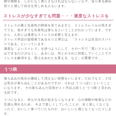
標や期限を、しかたなく果たさなければならないノルマ、迫り来る締め
切りと感じて自分を苦しめる人もいます。
ストレスが少なすぎても問題・・・適度なストレスを
ストレスの量と生産性の関係を見てみますと、ストレスレベルが高すぎ
てても、低すぎても生産性は落ちるということがわかっています。です
から、人生には適度なストレスが必要と言えます。
ストレス学説の提唱者であるセリエ博士は、「ストレスは生活のスパイ
スである」といっています。
適度な「よいストレス」を持つようにして、その一方で「悪いストレス
はできるだけ少なくし、あるいは、何とかそれに対処していくことでス
トレスを解消する、受け止めかたを変える、など」が重要です。
うつ病
落ち込みの気分が継続して消えない状態をいいます。だれでも２，３日
は気分が落ち込むことがあるのですが、それは‘うつっぽい‘ということ
になります。 その落ち込んだ症状が１ヶ月以上続くと‘うつ病‘と言われ
る訳です。
うつになると、何もやる気が起きなくなります。心の感動や味覚などの
五感も薄れるため、 今まで楽しくしていたことが、全く楽しくなくな
ったり、おいしく食べていたものが、おいしいと感じなくなったりしま
す。