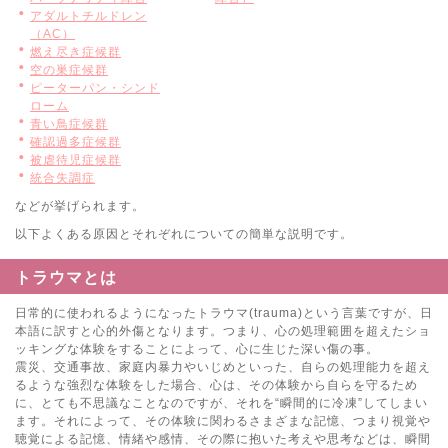
アダルトチルドレン
（AC）
燃え尽き症候群
空の巣症候群
ピーターパン・シンド
ローム
青い鳥症候群
確認過多症候群
被虐待児症候群
統合失調症
などが挙げられます。
以下よくある原因とそれぞれについての簡単な説明です。
トラウマとは
日常的に使われるようになったトラウマ(trauma)という言葉ですが、日
本語に訳すと心的外傷となります。つまり、心の処理範囲を超えたショ
ッキングな体験をすることによって、心に生じた深い傷の事。
震災、交通事故、家庭内暴力やいじめといった、自らの処理能力を超え
るような強烈な体験をした場合、心は、その体験から自らを守るため
に、とても不思議なことなのですが、それを“瞬間的に冷凍”してしまい
ます。それによって、その体験に関わるさまざまな記憶、つまり視覚や
聴覚による記憶、情緒や感情、その際に抱いた考えや思考などは、瞬間